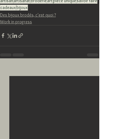
artisan
artisanat
broderie
art
piece unique
savoir faire
cadeaux
bijoux
Des bijoux brodés, c'est quoi ?
Work in progress
Voir tout
Posts récents