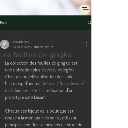
Post
All Posts
leacoutureau
All Posts
20 août 2025
2 min de lecture
Les feuilles de gingko
Des bijoux brodés, c'est quoi ?
La collection des feuilles de gingko est 
Work in progress
une collection plus discrète et légère. 
Expositions
Chaque nouvelle collection demande 
beaucoup d'heures de travail "dans le vide" 
Actualités
de l'idée première à la réalisation d'un 
La vie de l'atelier
prototype satisfaisant ! 
Stages et ateliers
Chacun des bijoux de la boutique est 
réalisé à la main par mes soins, utilisant 
principalement les techniques de broderie 