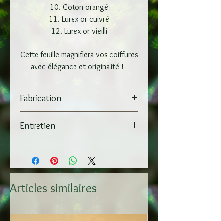
10. Coton orangé
11. Lurex or cuivré
12. Lurex or vieilli
Cette feuille magnifiera vos coiffures
avec élégance et originalité !
Fabrication
Les feuilles sont entièrement
Entretien
réalisées à la main au crochet de
Lunéville, avec différents fils
Ranger soigneusement. En cas de
métalliques qui créent les nuances.
tâche, nettoyer délicatement avec
Elles sont modulables en volume
un petit coton tige humide.
grâce à un fil d'inox intégré dans la
Articles similaires
forme.