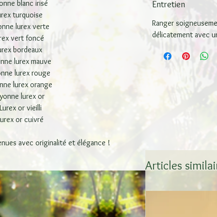
onne blanc irisé
Entretien
urex turquoise
Ranger soigneusemen
onne lurex verte
délicatement avec u
rex vert foncé
urex bordeaux
onne lurex mauve
onne lurex rouge
nne lurex orange
yonne lurex or
Lurex or vieilli
Lurex or cuivré
enues avec originalité et élégance !
Articles simila