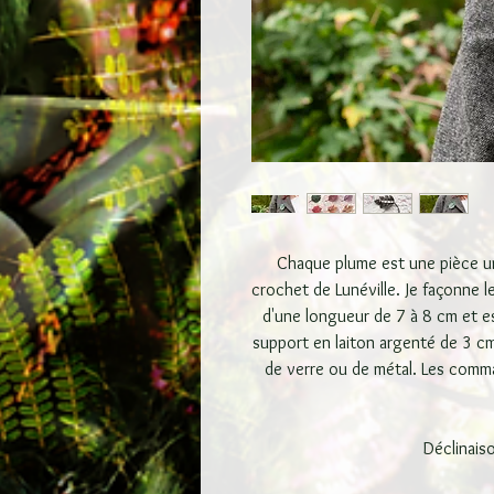
Chaque plume est une pièce uni
crochet de Lunéville. Je façonne l
d'une longueur de 7 à 8 cm et es
support en laiton argenté de 3 cm
de verre ou de métal. Les comma
Déclinais