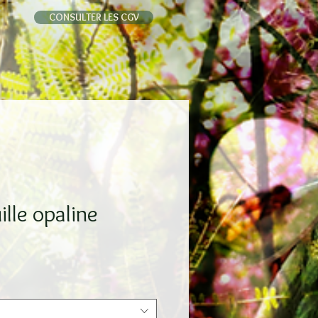
CONSULTER LES CGV
ille opaline