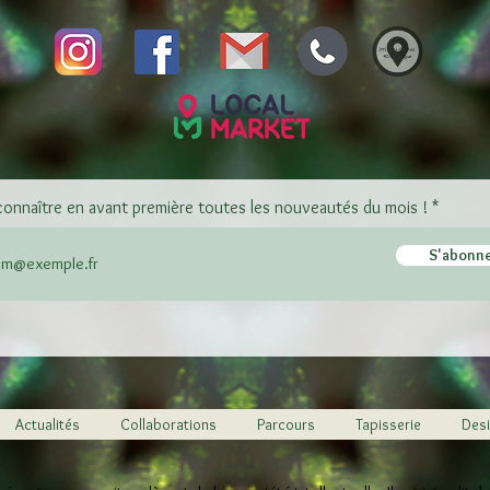
connaître en avant première toutes les nouveautés du mois !
S'abonn
Actualités
Collaborations
Parcours
Tapisserie
Desi