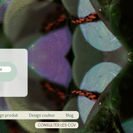
er
gn produit
Design couleur
Blog
CONSULTER LES CGV