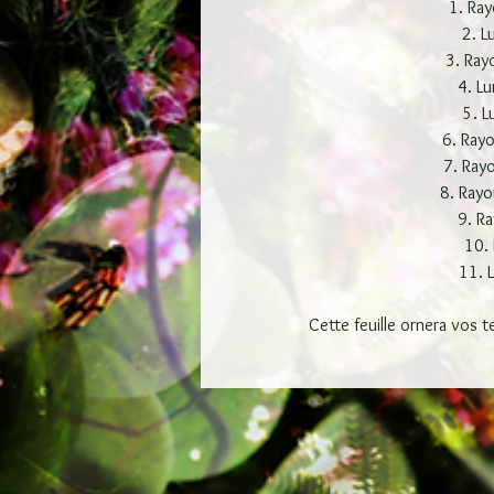
1. Ray
2. L
3. Ray
4. Lu
5. L
6. Ray
7. Ray
8. Rayo
9. Ra
10. 
11. 
Cette feuille ornera vos t