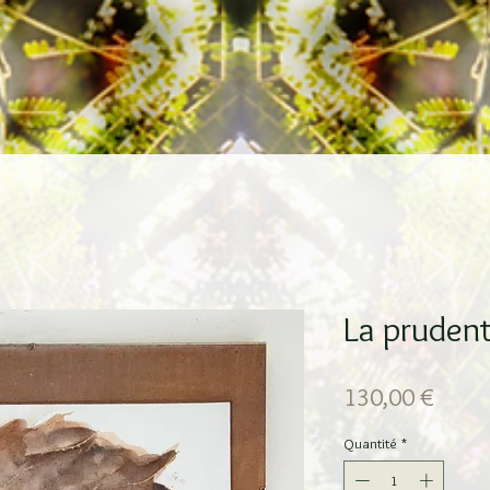
La pruden
Prix
130,00 €
Quantité
*