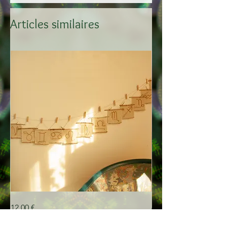
Anneau de fixation à l'arrière
23x35,5cm Cadre 30x42cm
Articles similaires
Mini
Créoles
Prix
Prix
12,00 €
60,00 €
déco
Gingko
zodiaque
laiton
ou
argent